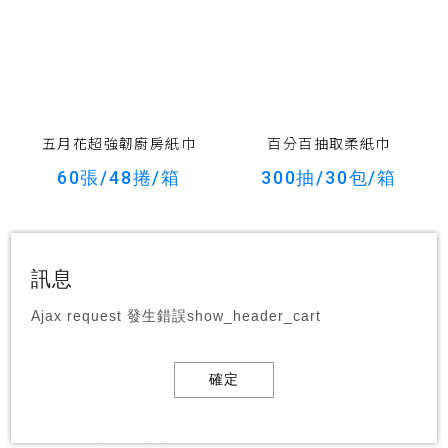
五月花超強韌廚房紙巾
百分百抽取柔紙巾
60張/48捲/箱
300抽/30包/箱
訊息
Ajax request 發生錯誤show_header_cart
確定
舒潔精巧餐巾紙