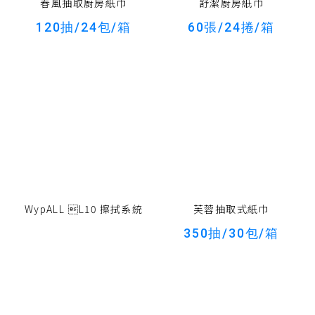
春風抽取廚房紙巾
舒潔廚房紙巾
120抽/24包/箱
60張/24捲/箱
WypALL L10 擦拭系統
芙蓉抽取式紙巾
350抽/30包/箱