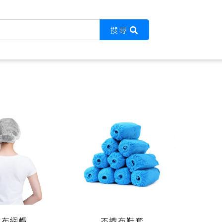
搜尋
織布網帽
不織布鞋套