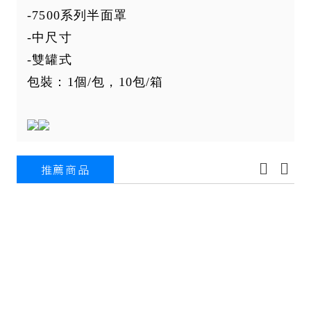
-7500系列半面罩
-中尺寸
-雙罐式
包裝：1個/包，10包/箱
推薦商品