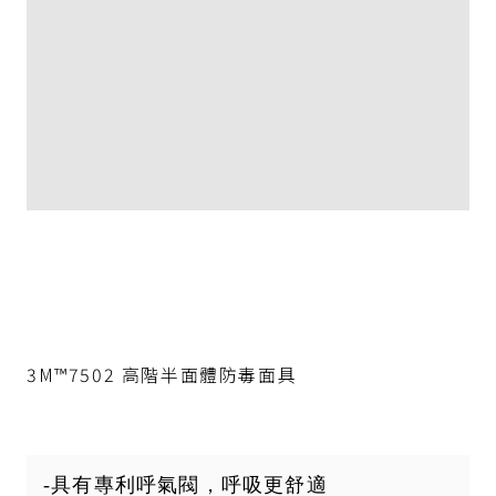
3M™7502 高階半面體防毒面具
-具有專利呼氣閥，呼吸更舒適