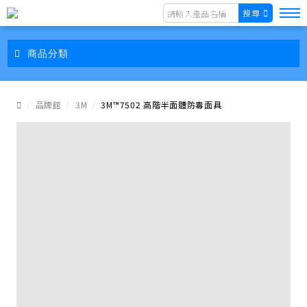
搜尋
商品分類
品牌館
3M
3M™7502 高階半面體防毒面具