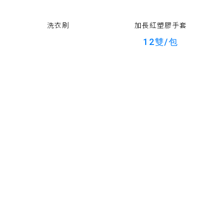
洗衣刷
加長紅塑膠手套
12雙/包